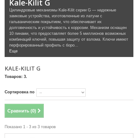
Kale-Kilit G
Цилиндровые механизмы Kale-Kilit серии G — надежные
замковые устройства, изготовленные из латуни с
гальваническим покрытием, что обеспечивает их
долговечность и устойчивость к коррозии. Механизм оснащен
10 пинами, что предоставляет более 5 миллионов возможных
комбинаций ключей, повышая защиту от взлома. Ключи имеют
перфорированный профиль с боро...
Еще
KALE-KILIT G
Товаров: 3.
Сортировка по
Сравнить (
0
)
Показано 1 - 3 из 3 товаров