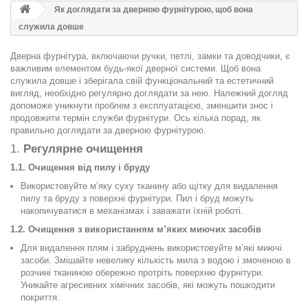
Як доглядати за дверною фурнітурою, щоб вона
служила довше
Дверна фурнітура, включаючи ручки, петлі, замки та доводчики, є
важливим елементом будь-якої дверної системи. Щоб вона
служила довше і зберігала свій функціональний та естетичний
вигляд, необхідно регулярно доглядати за нею. Належний догляд
допоможе уникнути проблем з експлуатацією, зменшити знос і
продовжити термін служби фурнітури. Ось кілька порад, як
правильно доглядати за дверною фурнітурою.
1.
Регулярне очищення
1.1. Очищення від пилу і бруду
Використовуйте м’яку суху тканину або щітку для видалення
пилу та бруду з поверхні фурнітури. Пил і бруд можуть
накопичуватися в механізмах і заважати їхній роботі.
1.2. Очищення з використанням м’яких миючих засобів
Для видалення плям і забруднень використовуйте м’які миючі
засоби. Змішайте невелику кількість мила з водою і змоченою в
розчині тканиною обережно протріть поверхню фурнітури.
Уникайте агресивних хімічних засобів, які можуть пошкодити
покриття.