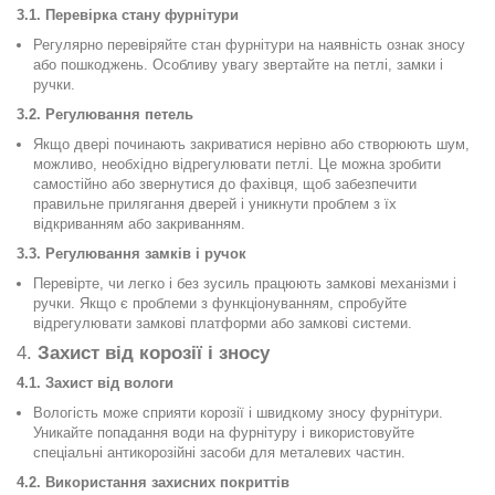
3.1. Перевірка стану фурнітури
Регулярно перевіряйте стан фурнітури на наявність ознак зносу
або пошкоджень. Особливу увагу звертайте на петлі, замки і
ручки.
3.2. Регулювання петель
Якщо двері починають закриватися нерівно або створюють шум,
можливо, необхідно відрегулювати петлі. Це можна зробити
самостійно або звернутися до фахівця, щоб забезпечити
правильне прилягання дверей і уникнути проблем з їх
відкриванням або закриванням.
3.3. Регулювання замків і ручок
Перевірте, чи легко і без зусиль працюють замкові механізми і
ручки. Якщо є проблеми з функціонуванням, спробуйте
відрегулювати замкові платформи або замкові системи.
4.
Захист від корозії і зносу
4.1. Захист від вологи
Вологість може сприяти корозії і швидкому зносу фурнітури.
Уникайте попадання води на фурнітуру і використовуйте
спеціальні антикорозійні засоби для металевих частин.
4.2. Використання захисних покриттів