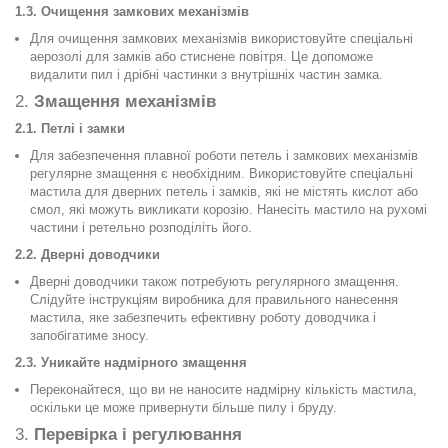
1.3. Очищення замкових механізмів
Для очищення замкових механізмів використовуйте спеціальні
аерозолі для замків або стиснене повітря. Це допоможе
видалити пил і дрібні частинки з внутрішніх частин замка.
2.
Змащення механізмів
2.1. Петлі і замки
Для забезпечення плавної роботи петель і замкових механізмів
регулярне змащення є необхідним. Використовуйте спеціальні
мастила для дверних петель і замків, які не містять кислот або
смол, які можуть викликати корозію. Нанесіть мастило на рухомі
частини і ретельно розподіліть його.
2.2. Дверні доводчики
Дверні доводчики також потребують регулярного змащення.
Слідуйте інструкціям виробника для правильного нанесення
мастила, яке забезпечить ефективну роботу доводчика і
запобігатиме зносу.
2.3. Уникайте надмірного змащення
Переконайтеся, що ви не наносите надмірну кількість мастила,
оскільки це може привернути більше пилу і бруду.
3.
Перевірка і регулювання