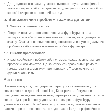
Для додаткового захисту можна використовувати спеціальні
захисні покриття або лак для металу, які допоможуть запобігти
корозії і зберегти естетичний вигляд.
5.
Виправлення проблем і заміна деталей
5.1. Заміна зношених частин
Якщо ви помітили, що якась частина фурнітури почала
зношуватися або працює неналежним чином, не відкладайте її
заміну. Заміна зношених частин допоможе уникнути подальших
проблем і забезпечить правильну роботу фурнітури.
5.2. Виклик професіонала
У разі серйозних проблем або поломок, краще звернутися до
професійного майстра. Це забезпечить правильний ремонт і
налаштування фурнітури, що підвищить її довговічність і
функціональність.
Висновок
Правильний догляд за дверною фурнітурою є важливим для
забезпечення її довговічності і надійної роботи. Регулярне
очищення, змащення механізмів, перевірка і регулювання, а також
захист від корозії і зносу допоможуть зберегти фурнітуру в
ідеальному стані. Не забувайте про своєчасну заміну зношених
частин і при потребі звертайтеся до фахівців для професійного