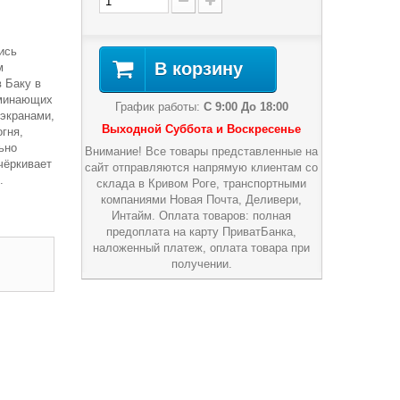
ись
В корзину
м
 Баку в
оминающих
График работы:
С 9:00 До 18:00
 экранами,
Выходной Суббота и Воскресенье
гня,
ьно
Внимание! Все товары представленные на
чёркивает
сайт отправляются напрямую клиентам со
.
склада в Кривом Роге, транспортными
компаниями Новая Почта, Деливери,
Интайм. Оплата товаров: полная
предоплата на карту ПриватБанка,
наложенный платеж, оплата товара при
получении.