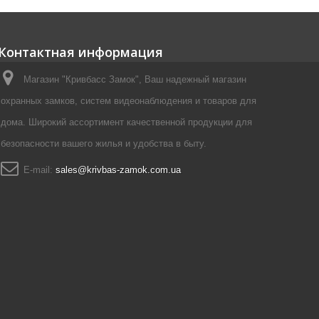
Контактная информация
Магазин "Кривбасс Замок", Ваш надежный магазин
охранных замков, систем видеонаблюдения и товаров для
дома. Широкий ассортимент качественной продукции для
безопасности вашего жилья и удобства в быту.
E-mail:
sales@krivbas-zamok.com.ua