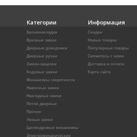
Категории
Информация
Броненакладки
Скидки
Врезные замки
Новые товары
Дверные доводчики
Популярные товары
Дверные ручки
Свяжитесь с нами
Замки-защелки
Доставка и оплата
Кодовые замки
Карта сайта
Механизмы секретности
Навесные замки
Накладные замки
Петли дверные
Прочее
Умные замки
Цилиндровые механизмы
Электромеханические