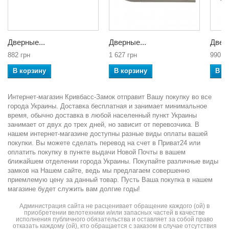
Дверные...
Дверные...
Дверн
882 грн
1 627 грн
990 г
В корзину
В корзину
В к
Интернет-магазин Кривбасс-Замок отправит Вашу покупку во все
города Украины. Доставка бесплатная и занимает минимальное
время, обычно доставка в любой населенный пункт Украины
занимает от двух до трех дней, но зависит от перевозчика. В
нашем интернет-магазине доступны разные виды оплаты вашей
покупки. Вы можете сделать перевод на счет в Приват24 или
оплатить покупку в пункте выдачи Новой Почты в вашем
ближайшем отделении города Украины. Покупайте различные виды
замков на Нашем сайте, ведь мы предлагаем совершенно
приемлемую цену за данный товар. Пусть Ваша покупка в нашем
магазине будет служить вам долгие годы!
Администрация сайта не расценивает обращение каждого (ой) в
приобретении велотехники и/или запасных частей в качестве
исполнения публичного обязательства и оставляет за собой право
отказать каждому (ой), кто обращается с заказом в случае отсутствия