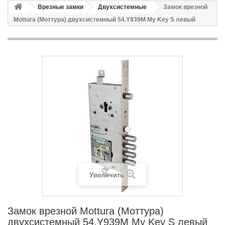
Врезные замки
Двухсистемные
Замок врезной
Mottura (Моттура) двухсистемный 54.Y939M My Key S левый
Увеличить
Замок врезной Mottura (Моттура)
двухсистемный 54.Y939M My Key S левый