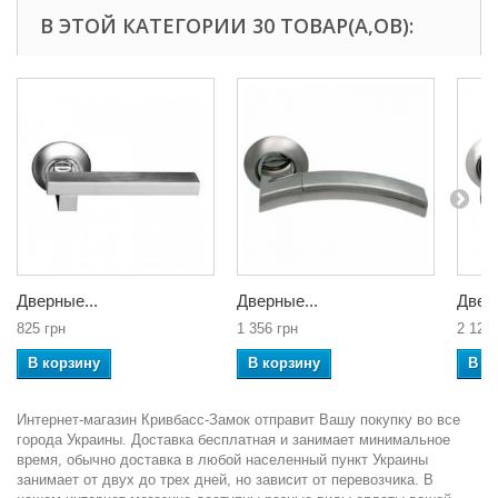
В ЭТОЙ КАТЕГОРИИ 30 ТОВАР(А,ОВ):
Дверные...
Дверные...
Дверн
825 грн
1 356 грн
2 129 
В корзину
В корзину
В к
Интернет-магазин Кривбасс-Замок отправит Вашу покупку во все
города Украины. Доставка бесплатная и занимает минимальное
время, обычно доставка в любой населенный пункт Украины
занимает от двух до трех дней, но зависит от перевозчика. В