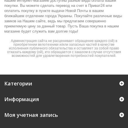
нашем интернет-магазине доступны разные виды оплаты вашей
покупки. Вы можете сделать перевод на счет в Приват24 или
оплатить покупку в пункте выдачи Новой Почты в вашем
ближайшем отделении города Украины. Покупайте различные виды
замков на Нашем сайте, ведь мы предлагаем совершенно
приемлемую цену за данный товар. Пусть Ваша покупка в нашем
магазине будет служить вам долгие годы!
Администрация сайта не расценивает обращение каждого (ой) в
приобретении велотехники и/или запасных частей в качестве
исполнения публичного обязательства и оставляет за собой право
отказать каждому (ой), кто обращается с заказом в случае отсутствия
возможностей для удовлетворения потребностей покупателей.
Категории
Информация
Моя учетная запись