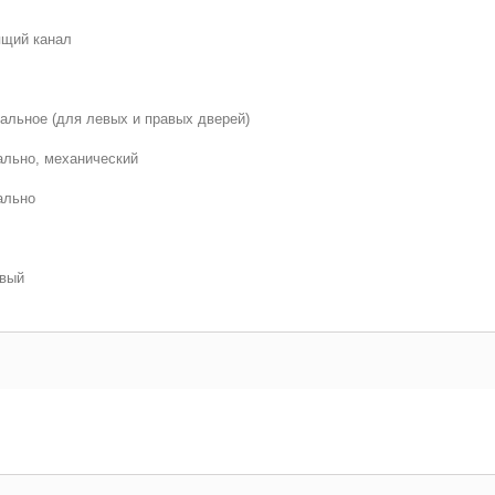
ящий канал
альное (для левых и правых дверей)
льно, механический
ально
евый