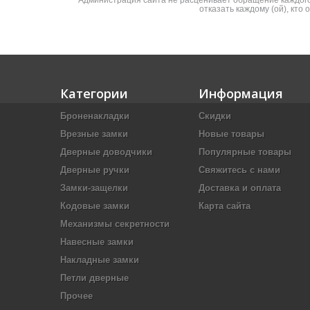
Администрация сайта не расценивает обращение каждого 
отказать каждому (ой), кто
Категории
Информация
Броненакладки
Скидки
Врезные замки
Новые товары
Дверные доводчики
Популярные товары
Дверные ручки
Свяжитесь с нами
Замки-защелки
Доставка и оплата
Кодовые замки
Карта сайта
Механизмы секретности
Навесные замки
Накладные замки
Петли дверные
Прочее