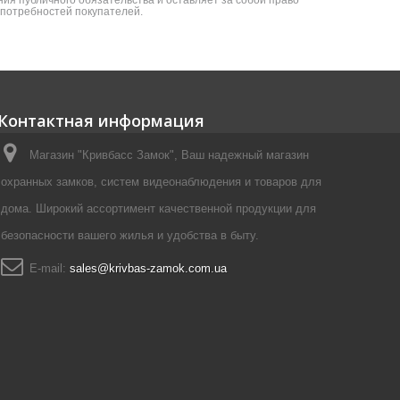
ия публичного обязательства и оставляет за собой право
я потребностей покупателей.
Контактная информация
Магазин "Кривбасс Замок", Ваш надежный магазин
охранных замков, систем видеонаблюдения и товаров для
дома. Широкий ассортимент качественной продукции для
безопасности вашего жилья и удобства в быту.
E-mail:
sales@krivbas-zamok.com.ua