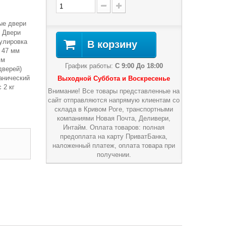
ые двери
м Двери
гулировка
В корзину
а 47 мм
мм
График работы:
С 9:00 До 18:00
дверей)
анический
Выходной Суббота и Воскресенье
 2 кг
Внимание! Все товары представленные на
сайт отправляются напрямую клиентам со
склада в Кривом Роге, транспортными
компаниями Новая Почта, Деливери,
Интайм. Оплата товаров: полная
предоплата на карту ПриватБанка,
наложенный платеж, оплата товара при
получении.