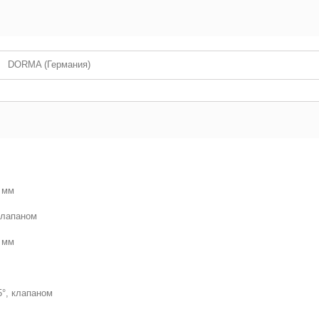
DORMA (Германия)
 мм
 клапаном
 мм
15°, клапаном