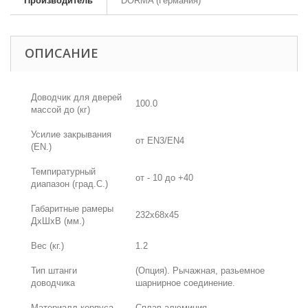
Производитель
DORMA (Германия)
ОПИСАНИЕ
Доводчик для дверей
100.0
массой до (кг)
Усилие закрывания
от EN3/EN4
(EN.)
Темпиратурный
от - 10 до +40
диапазон (град.С.)
Габаритные рамеры
232х68х45
ДхШхВ (мм.)
Вес (кг.)
1.2
Тип штанги
(Опция). Рычажная, разьемное
доводчика
шарнирное соединение.
Материалл корпуса
Сплав алюминия