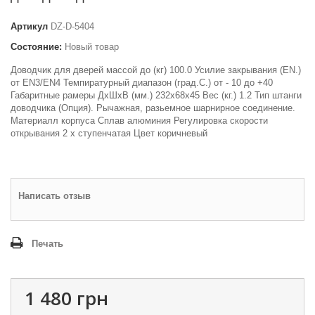
Артикул
DZ-D-5404
Состояние:
Новый товар
Доводчик для дверей массой до (кг) 100.0 Усилие закрывания (EN.)
от EN3/EN4 Темпиратурный диапазон (град.С.) от - 10 до +40
Габаритные рамеры ДхШхВ (мм.) 232х68х45 Вес (кг.) 1.2 Тип штанги
доводчика (Опция). Рычажная, разьемное шарнирное соединение.
Материалл корпуса Сплав алюминия Регулировка скорости
открывания 2 х ступенчатая Цвет коричневый
Написать отзыв
Печать
1 480 грн