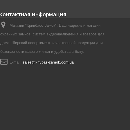
Контактная информация
Магазин "Кривбасс Замок", Ваш надежный магазин
охранных замков, систем видеонаблюдения и товаров для
дома. Широкий ассортимент качественной продукции для
безопасности вашего жилья и удобства в быту.
E-mail:
sales@krivbas-zamok.com.ua