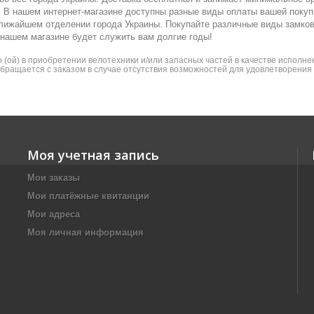
ка. В нашем интернет-магазине доступны разные виды оплаты вашей покуп
ближайшем отделении города Украины. Покупайте различные виды замко
 нашем магазине будет служить вам долгие годы!
(ой) в приобретении велотехники и/или запасных частей в качестве исполнен
 обращается с заказом в случае отсутствия возможностей для удовлетворени
Моя учетная запись
Мои заказы
Мои платёжные квитанции
Мои адреса
Моя личная информация