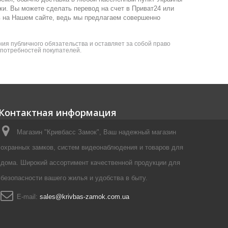
ки. Вы можете сделать перевод на счет в Приват24 или
в на Нашем сайте, ведь мы предлагаем совершенно
ия публичного обязательства и оставляет за собой право
я потребностей покупателей.
Контактная информация
Магазин "Кривбасс Замок", Ваш надежный магазин
охранных замков, систем видеонаблюдения и товаров для
дома. Широкий ассортимент качественной продукции для
безопасности вашего жилья и удобства в быту.
E-mail:
sales@krivbas-zamok.com.ua