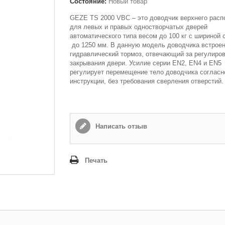
Состояние:
Новый товар
GEZE TS 2000 VBC – это доводчик верхнего рас
для левых и правых одностворчатых дверей
автоматического типа весом до 100 кг с шириной 
до 1250 мм. В данную модель доводчика встроен
гидравлический тормоз, отвечающий за регулиро
закрывания двери. Усилие серии EN2, EN4 и EN5
регулирует перемещение тело доводчика согласн
инструкции, без требования сверления отверстий.
Написать отзыв
Печать