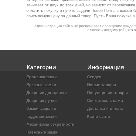
занимает от двух до трех дней, но зависит от перевозчи
оплатить покупку в пункте выдачи Новой Почты в вашем 
приемлемую цену за данный товар. Пусть Ваша покупка в
Администрация сайта не расценивает обращение каждого 
отказать каждому (ой), кто
Категории
Информация
Броненакладки
Скидки
Врезные замки
Новые товары
Дверные доводчики
Популярные товары
Дверные ручки
Свяжитесь с нами
Замки-защелки
Доставка и оплата
Кодовые замки
Карта сайта
Механизмы секретности
Навесные замки