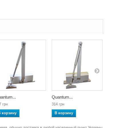
antum...
Quantum...
NOTEDO..
7 грн
314 грн
222 грн
В корзину
В корзину
В корзин
ремя, обычно доставка в любой населенный пункт Украины