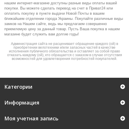
нашем интернет-магазине доступны разные виды оплаты вашей
покупки. Вы можете сделать перевод на счет в Приват24 или
оплатить покупку в пункте выдачи Новой Почты в вашем
ближайшем отделении города Украины. Покупайте различные виды
замков на Нашем сайте, ведь мы предлагаем совершенно
приемлемую цену за данный товар. Пусть Ваша покупка в нашем
магазине будет служить вам долгие годы!
Администрация сайта не расценивает обращение каждого (ой) в
приобретении велотехники и/или запасных частей в качестве
исполнения публичного обязательства и оставляет за собой право
отказать каждому (ой), кто обращается с заказом в случае отсутствия
возможностей для удовлетворения потребностей покупателей.
Категории
Информация
Моя учетная запись