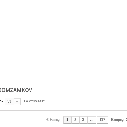
 DOMZAMKOV
ть
на странице
33
Назад
1
2
3
...
117
Вперед