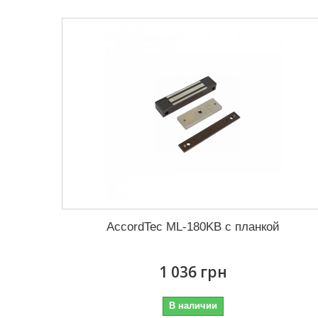
AccordTec ML-180KB с планкой
1 036 грн
В наличии