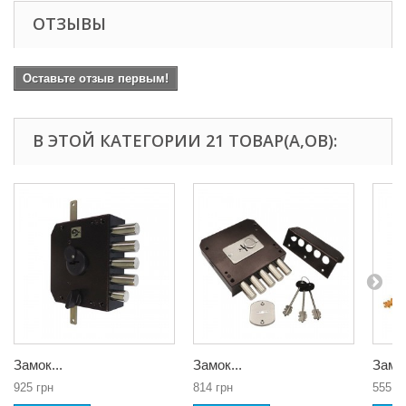
ОТЗЫВЫ
Оставьте отзыв первым!
В ЭТОЙ КАТЕГОРИИ 21 ТОВАР(А,ОВ):
Замок...
Замок...
Замок
925 грн
814 грн
555 г