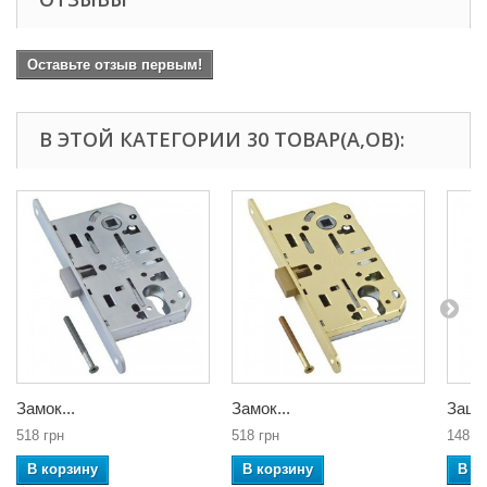
Оставьте отзыв первым!
В ЭТОЙ КАТЕГОРИИ 30 ТОВАР(А,ОВ):
Замок...
Замок...
Защел
518 грн
518 грн
148 г
В корзину
В корзину
В к