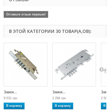
Оставьте отзыв первым!
В ЭТОЙ КАТЕГОРИИ 30 ТОВАР(А,ОВ):
Замок...
Замок...
Замок
9 531 грн
2 294 грн
2 590 
В корзину
В корзину
В к