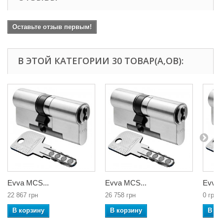
Оставьте отзыв первым!
В ЭТОЙ КАТЕГОРИИ 30 ТОВАР(А,ОВ):
Evva MCS...
Evva MCS...
Evva
22 867 грн
26 758 грн
0 грн
В корзину
В корзину
В к