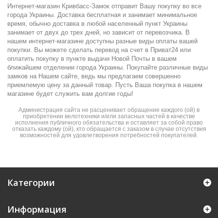
Интернет-магазин Кривбасс-Замок отправит Вашу покупку во все
города Украины. Доставка бесплатная и занимает минимальное
время, обычно доставка в любой населенный пункт Украины
занимает от двух до трех дней, но зависит от перевозчика. В
нашем интернет-магазине доступны разные виды оплаты вашей
покупки. Вы можете сделать перевод на счет в Приват24 или
оплатить покупку в пункте выдачи Новой Почты в вашем
ближайшем отделении города Украины. Покупайте различные виды
замков на Нашем сайте, ведь мы предлагаем совершенно
приемлемую цену за данный товар. Пусть Ваша покупка в нашем
магазине будет служить вам долгие годы!
Администрация сайта не расценивает обращение каждого (ой) в
приобретении велотехники и/или запасных частей в качестве
исполнения публичного обязательства и оставляет за собой право
отказать каждому (ой), кто обращается с заказом в случае отсутствия
возможностей для удовлетворения потребностей покупателей.
Категории
Информация