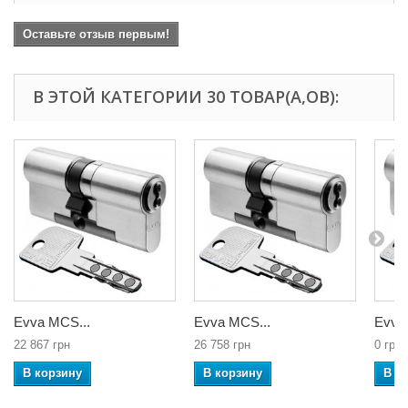
Оставьте отзыв первым!
В ЭТОЙ КАТЕГОРИИ 30 ТОВАР(А,ОВ):
Evva MCS...
Evva MCS...
Evva
22 867 грн
26 758 грн
0 грн
В корзину
В корзину
В к