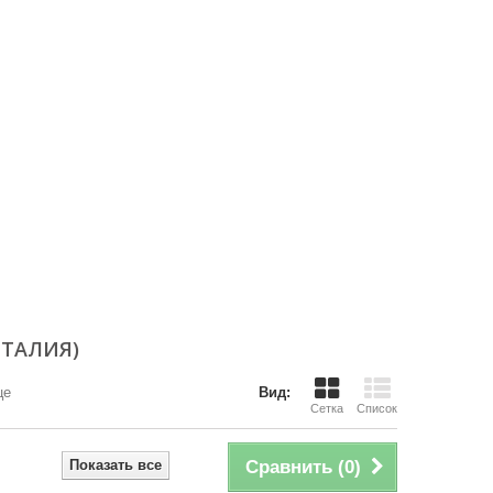
ТАЛИЯ)
це
Вид:
Сетка
Список
Показать все
Сравнить (
0
)