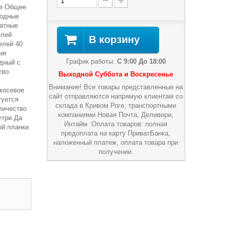
ие Общее
ходные
натные
елей
В корзину
елей 40
ия
График работы:
С 9:00 До 18:00
ьдный с
тво
Выходной Суббота и Воскресенье
Внимание! Все товары представленные на
жосевое
сайт отправляются напрямую клиентам со
туется
склада в Кривом Роге, транспортными
личество
компаниями Новая Почта, Деливери,
утри Да
Интайм. Оплата товаров: полная
ой планки
предоплата на карту ПриватБанка,
наложенный платеж, оплата товара при
получении.