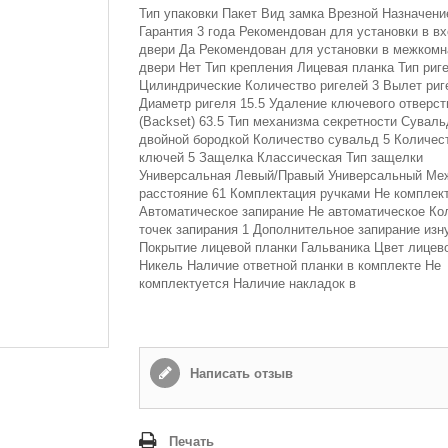
Тип упаковки Пакет Вид замка Врезной Назначен
Гарантия 3 года Рекомендован для установки в в
двери Да Рекомендован для установки в межком
двери Нет Тип крепления Лицевая планка Тип риг
Цилиндрические Количество ригелей 3 Вылет риг
Диаметр ригеля 15.5 Удаление ключевого отверст
(Backset) 63.5 Тип механизма секретности Сувал
двойной бородкой Количество сувальд 5 Количес
ключей 5 Защелка Классическая Тип защелки
Универсальная Левый/Правый Универсальный Ме
расстояние 61 Комплектация ручками Не комплек
Автоматическое запирание Не автоматическое Ко
точек запирания 1 Дополнительное запирание изн
Покрытие лицевой планки Гальваника Цвет лицев
Никель Наличие ответной планки в комплекте Не
комплектуется Наличие накладок в
Написать отзыв
Печать