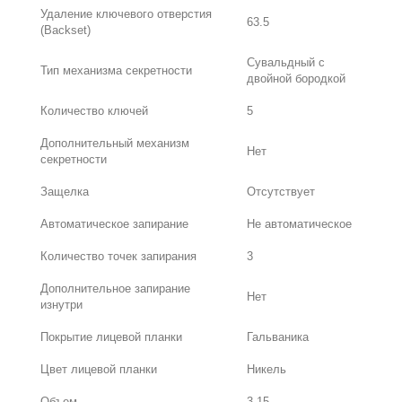
Удаление ключевого отверстия
63.5
(Backset)
Сувальдный с
Тип механизма секретности
двойной бородкой
Количество ключей
5
Дополнительный механизм
Нет
секретности
Защелка
Отсутствует
Автоматическое запирание
Не автоматическое
Количество точек запирания
3
Дополнительное запирание
Нет
изнутри
Покрытие лицевой планки
Гальваника
Цвет лицевой планки
Никель
Объем
3.15