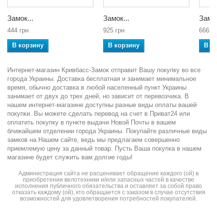
Замок...
Замок...
Замок
444 грн
925 грн
666 г
В корзину
В корзину
В к
Интернет-магазин Кривбасс-Замок отправит Вашу покупку во все
города Украины. Доставка бесплатная и занимает минимальное
время, обычно доставка в любой населенный пункт Украины
занимает от двух до трех дней, но зависит от перевозчика. В
нашем интернет-магазине доступны разные виды оплаты вашей
покупки. Вы можете сделать перевод на счет в Приват24 или
оплатить покупку в пункте выдачи Новой Почты в вашем
ближайшем отделении города Украины. Покупайте различные виды
замков на Нашем сайте, ведь мы предлагаем совершенно
приемлемую цену за данный товар. Пусть Ваша покупка в нашем
магазине будет служить вам долгие годы!
Администрация сайта не расценивает обращение каждого (ой) в
приобретении велотехники и/или запасных частей в качестве
исполнения публичного обязательства и оставляет за собой право
отказать каждому (ой), кто обращается с заказом в случае отсутствия
возможностей для удовлетворения потребностей покупателей.