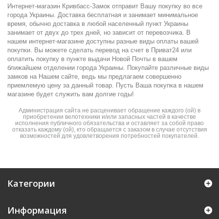
Интернет-магазин Кривбасс-Замок отправит Вашу покупку во все
города Украины. Доставка бесплатная и занимает минимальное
время, обычно доставка в любой населенный пункт Украины
занимает от двух до трех дней, но зависит от перевозчика. В
нашем интернет-магазине доступны разные виды оплаты вашей
покупки. Вы можете сделать перевод на счет в Приват24 или
оплатить покупку в пункте выдачи Новой Почты в вашем
ближайшем отделении города Украины. Покупайте различные виды
замков на Нашем сайте, ведь мы предлагаем совершенно
приемлемую цену за данный товар. Пусть Ваша покупка в нашем
магазине будет служить вам долгие годы!
Администрация сайта не расценивает обращение каждого (ой) в
приобретении велотехники и/или запасных частей в качестве
исполнения публичного обязательства и оставляет за собой право
отказать каждому (ой), кто обращается с заказом в случае отсутствия
возможностей для удовлетворения потребностей покупателей.
Категории
Информация