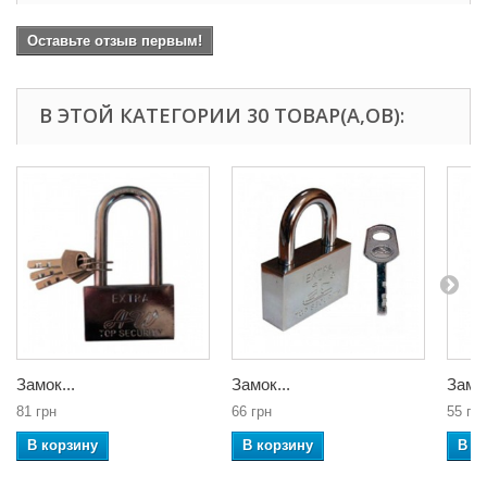
Оставьте отзыв первым!
В ЭТОЙ КАТЕГОРИИ 30 ТОВАР(А,ОВ):
Замок...
Замок...
Замок
81 грн
66 грн
55 грн
В корзину
В корзину
В к