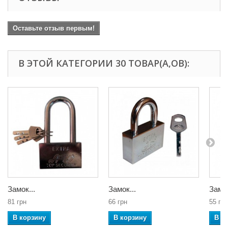
Оставьте отзыв первым!
В ЭТОЙ КАТЕГОРИИ 30 ТОВАР(А,ОВ):
Замок...
Замок...
Замок
81 грн
66 грн
55 грн
В корзину
В корзину
В к