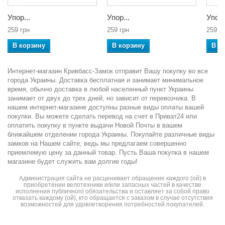
Упор...
Упор...
Упор.
259 грн
259 грн
259 г
В корзину
В корзину
В к
Интернет-магазин Кривбасс-Замок отправит Вашу покупку во все
города Украины. Доставка бесплатная и занимает минимальное
время, обычно доставка в любой населенный пункт Украины
занимает от двух до трех дней, но зависит от перевозчика. В
нашем интернет-магазине доступны разные виды оплаты вашей
покупки. Вы можете сделать перевод на счет в Приват24 или
оплатить покупку в пункте выдачи Новой Почты в вашем
ближайшем отделении города Украины. Покупайте различные виды
замков на Нашем сайте, ведь мы предлагаем совершенно
приемлемую цену за данный товар. Пусть Ваша покупка в нашем
магазине будет служить вам долгие годы!
Администрация сайта не расценивает обращение каждого (ой) в
приобретении велотехники и/или запасных частей в качестве
исполнения публичного обязательства и оставляет за собой право
отказать каждому (ой), кто обращается с заказом в случае отсутствия
возможностей для удовлетворения потребностей покупателей.