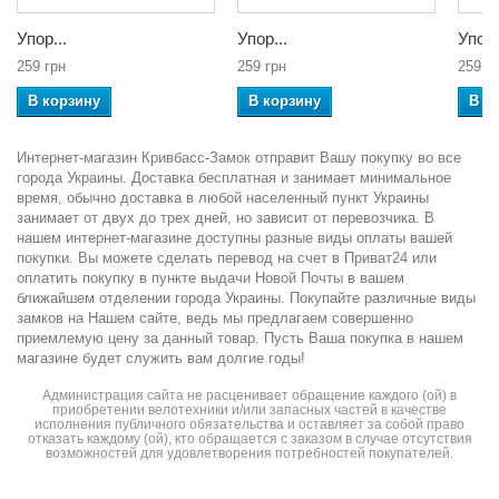
Упор...
Упор...
Упор.
259 грн
259 грн
259 г
В корзину
В корзину
В к
Интернет-магазин Кривбасс-Замок отправит Вашу покупку во все
города Украины. Доставка бесплатная и занимает минимальное
время, обычно доставка в любой населенный пункт Украины
занимает от двух до трех дней, но зависит от перевозчика. В
нашем интернет-магазине доступны разные виды оплаты вашей
покупки. Вы можете сделать перевод на счет в Приват24 или
оплатить покупку в пункте выдачи Новой Почты в вашем
ближайшем отделении города Украины. Покупайте различные виды
замков на Нашем сайте, ведь мы предлагаем совершенно
приемлемую цену за данный товар. Пусть Ваша покупка в нашем
магазине будет служить вам долгие годы!
Администрация сайта не расценивает обращение каждого (ой) в
приобретении велотехники и/или запасных частей в качестве
исполнения публичного обязательства и оставляет за собой право
отказать каждому (ой), кто обращается с заказом в случае отсутствия
возможностей для удовлетворения потребностей покупателей.