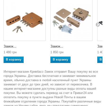
Замок...
Замок...
Замок
1 480 грн
1 850 грн
1 406 
В корзину
В корзину
В к
Интернет-магазин Кривбасс-Замок отправит Вашу покупку во все
города Украины. Доставка бесплатная и занимает минимальное
время, обычно доставка в любой населенный пункт Украины
занимает от двух до трех дней, но зависит от перевозчика. В
нашем интернет-магазине доступны разные виды оплаты вашей
покупки. Вы можете сделать перевод на счет в Приват24 или
оплатить покупку в пункте выдачи Новой Почты в вашем
ближайшем отделении города Украины. Покупайте различные виды
замков на Нашем сайте, ведь мы предлагаем совершенно