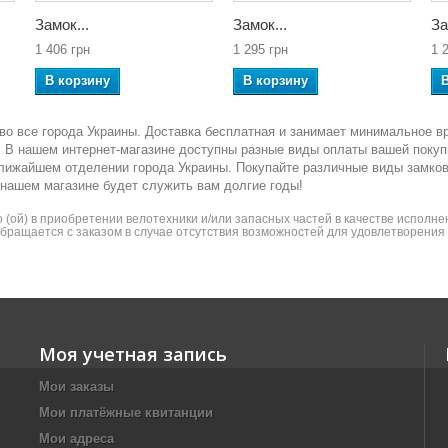
Замок...
Замок...
За
1 406 грн
1 295 грн
1 
В корзину
В корзину
во все города Украины. Доставка бесплатная и занимает минимальное в
ка. В нашем интернет-магазине доступны разные виды оплаты вашей покуп
ближайшем отделении города Украины. Покупайте различные виды замко
 нашем магазине будет служить вам долгие годы!
(ой) в приобретении велотехники и/или запасных частей в качестве исполнен
 обращается с заказом в случае отсутствия возможностей для удовлетворени
Моя учетная запись
Мои заказы
Мои платёжные квитанции
Мои адреса