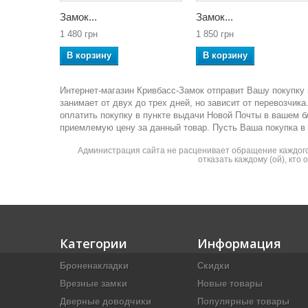
Замок...
Замок...
1 480 грн
1 850 грн
В корзину
В корзину
Интернет-магазин Кривбасс-Замок отправит Вашу покупку 
занимает от двух до трех дней, но зависит от перевозчи
оплатить покупку в пункте выдачи Новой Почты в вашем 
приемлемую цену за данный товар. Пусть Ваша покупка в
Администрация сайта не расценивает обращение каждого 
отказать каждому (ой), кто
Категории
Информация
Броненакладки
Скидки
Врезные замки
Новые товары
Дверные доводчики
Популярные товары