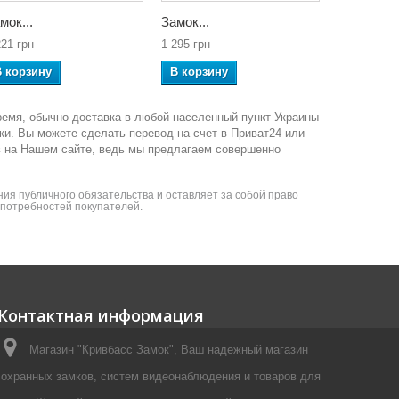
мок...
Замок...
Замок...
221 грн
1 295 грн
1 221 грн
В корзину
В корзину
В корзин
ремя, обычно доставка в любой населенный пункт Украины
ки. Вы можете сделать перевод на счет в Приват24 или
в на Нашем сайте, ведь мы предлагаем совершенно
ия публичного обязательства и оставляет за собой право
я потребностей покупателей.
Контактная информация
Магазин "Кривбасс Замок", Ваш надежный магазин
охранных замков, систем видеонаблюдения и товаров для