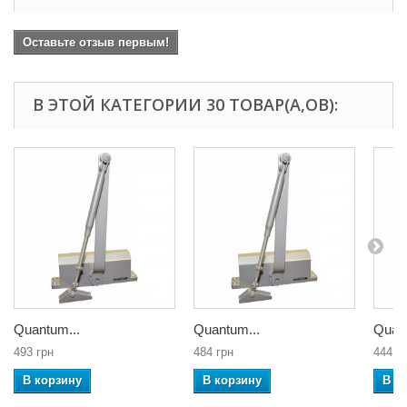
Оставьте отзыв первым!
В ЭТОЙ КАТЕГОРИИ 30 ТОВАР(А,ОВ):
Quantum...
Quantum...
Quant
493 грн
484 грн
444 г
В корзину
В корзину
В к