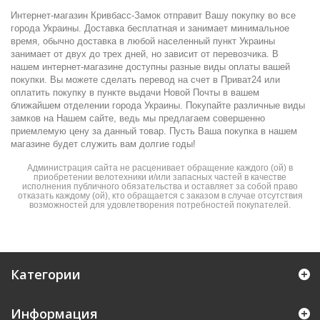
Интернет-магазин Кривбасс-Замок отправит Вашу покупку во все
города Украины. Доставка бесплатная и занимает минимальное
время, обычно доставка в любой населенный пункт Украины
занимает от двух до трех дней, но зависит от перевозчика. В
нашем интернет-магазине доступны разные виды оплаты вашей
покупки. Вы можете сделать перевод на счет в Приват24 или
оплатить покупку в пункте выдачи Новой Почты в вашем
ближайшем отделении города Украины. Покупайте различные виды
замков на Нашем сайте, ведь мы предлагаем совершенно
приемлемую цену за данный товар. Пусть Ваша покупка в нашем
магазине будет служить вам долгие годы!
Администрация сайта не расценивает обращение каждого (ой) в
приобретении велотехники и/или запасных частей в качестве
исполнения публичного обязательства и оставляет за собой право
отказать каждому (ой), кто обращается с заказом в случае отсутствия
возможностей для удовлетворения потребностей покупателей.
Категории
Информация