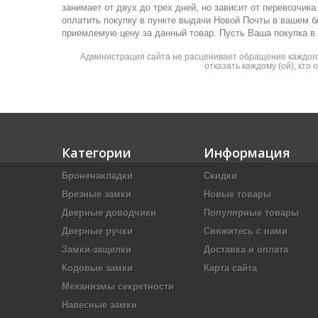
занимает от двух до трех дней, но зависит от перевозчи
оплатить покупку в пункте выдачи Новой Почты в вашем 
приемлемую цену за данный товар. Пусть Ваша покупка в
Администрация сайта не расценивает обращение каждого 
отказать каждому (ой), кто
Категории
Информация
Броненакладки
Скидки
Врезные замки
Новые товары
Дверные доводчики
Популярные товары
Дверные ручки
Свяжитесь с нами
Замки-защелки
Доставка и оплата
Кодовые замки
Карта сайта
Механизмы секретности
Навесные замки