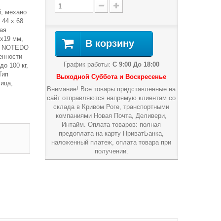
й, механо
 44 x 68
чая
8х19 мм,
В корзину
ти NOTEDO
бенности
График работы:
С 9:00 До 18:00
о 100 кг,
Тип
Выходной Суббота и Воскресенье
ица,
Внимание! Все товары представленные на
сайт отправляются напрямую клиентам со
склада в Кривом Роге, транспортными
компаниями Новая Почта, Деливери,
Интайм. Оплата товаров: полная
предоплата на карту ПриватБанка,
наложенный платеж, оплата товара при
получении.