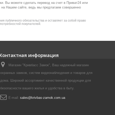
ки. Вы можете сделать перевод на счет в Приват24 или
в на Нашем сайте, ведь мы предлагаем совершенно
ия публичного обязательства и оставляет за собой право
я потребностей покупателей.
Контактная информация
Магазин "Кривбасс Замок", Ваш надежный магазин
охранных замков, систем видеонаблюдения и товаров для
дома. Широкий ассортимент качественной продукции для
безопасности вашего жилья и удобства в быту.
E-mail:
sales@krivbas-zamok.com.ua