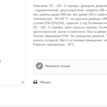
Описание: DC - 100 - II серебро, Доводчик дверно
- гидравлический, двухскоростной. габариты 186 x
мм, ширина двери 900 мм, вес двери 100 кг, рабо
температура - 35/+60 °С, посадочные размеры 16
усилие EN4 (EN1154), гарантия 1 год Особеннос
DC - 100 - II серебро: Цвет корпуса серебро, Осо
двухскоростной, рычаг в комплекте, Масса двери д
Усилие закрывания EN4, Тип доводчика дверной, 
рычага складной, Место установки помещение, ул
Рабочая температура - 35°С,
Написать отзыв
Печать