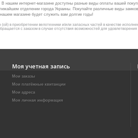
ка. В нашем интернет-магазине доступны разные виды оплаты вашей покуп
ближайшем отделении города Украины. Покупайте различные виды замко
 нашем магазине будет служить вам долгие годы!
(ой) в приобретении велотехники и/или запасных частей в качестве исполнен
 обращается с заказом в случае отсутствия возможностей для удовлетворени
Моя учетная запись
Мои заказы
Мои платёжные квитанции
Мои адреса
Моя личная информация