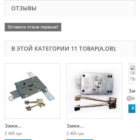
ОТЗЫВЫ
Оставьте отзыв первым!
В ЭТОЙ КАТЕГОРИИ 11 ТОВАР(А,ОВ):
Замок
296 г
В к
Замок...
Замок...
2 405 грн
2 405 грн