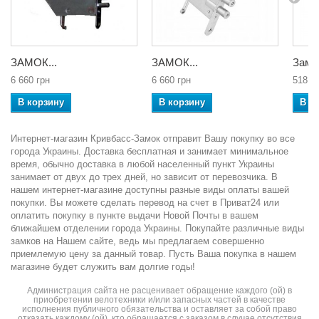
ЗАМОК...
ЗАМОК...
Замок
6 660 грн
6 660 грн
518 г
В корзину
В корзину
В к
Интернет-магазин Кривбасс-Замок отправит Вашу покупку во все
города Украины. Доставка бесплатная и занимает минимальное
время, обычно доставка в любой населенный пункт Украины
занимает от двух до трех дней, но зависит от перевозчика. В
нашем интернет-магазине доступны разные виды оплаты вашей
покупки. Вы можете сделать перевод на счет в Приват24 или
оплатить покупку в пункте выдачи Новой Почты в вашем
ближайшем отделении города Украины. Покупайте различные виды
замков на Нашем сайте, ведь мы предлагаем совершенно
приемлемую цену за данный товар. Пусть Ваша покупка в нашем
магазине будет служить вам долгие годы!
Администрация сайта не расценивает обращение каждого (ой) в
приобретении велотехники и/или запасных частей в качестве
исполнения публичного обязательства и оставляет за собой право
отказать каждому (ой), кто обращается с заказом в случае отсутствия