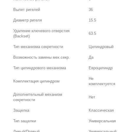
Вылет ригелей
36
Диаметр ригеля
15.5
Удаление ключевого отверстия
63.5
(Backset)
Тип механизма секретности
Цилиндровый
Возможность замены мех.секр.
Да
Тип цилиндрового механизма
Евроцилиндр
Не
Комплектация цилиндром
комплектуется
Дополнительный механизм
Нет
секретности
Защелка
Классическая
Тип защелки
Универсальная
Левый/Правый
Универсальный