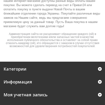
нашем интернет-магазине доступны разные виды оплаты вашей
покупки. Вы можете сделать перевод на счет в Приват24 или
оплатить покупку в пункте выдачи Новой Почты в вашем
ближайшем отделении города Украины. Покупайте различные виды
замков на Нашем сайте, ведь мы предлагаем совершенно
приемлемую цену за данный товар. Пусть Ваша покупка в нашем
магазине будет служить вам долгие годы!
Администрация сайта не расценивает обращение каждого (ой) в
приобретении велотехники и/или запасных частей в качестве
исполнения публичного обязательства и оставляет за собой право
отказать каждому (ой), кто обращается с заказом в случае отсутствия
возможностей для удовлетворения потребностей покупателей.
Категории
Информация
Моя учетная запись