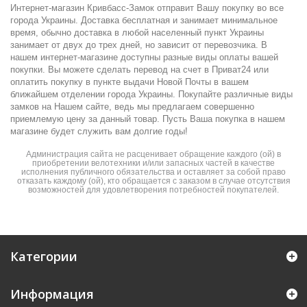
Интернет-магазин Кривбасс-Замок отправит Вашу покупку во все
города Украины. Доставка бесплатная и занимает минимальное
время, обычно доставка в любой населенный пункт Украины
занимает от двух до трех дней, но зависит от перевозчика. В
нашем интернет-магазине доступны разные виды оплаты вашей
покупки. Вы можете сделать перевод на счет в Приват24 или
оплатить покупку в пункте выдачи Новой Почты в вашем
ближайшем отделении города Украины. Покупайте различные виды
замков на Нашем сайте, ведь мы предлагаем совершенно
приемлемую цену за данный товар. Пусть Ваша покупка в нашем
магазине будет служить вам долгие годы!
Администрация сайта не расценивает обращение каждого (ой) в
приобретении велотехники и/или запасных частей в качестве
исполнения публичного обязательства и оставляет за собой право
отказать каждому (ой), кто обращается с заказом в случае отсутствия
возможностей для удовлетворения потребностей покупателей.
Категории
Информация