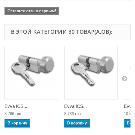
Оставьте отзыв первым!
В ЭТОЙ КАТЕГОРИИ 30 ТОВАР(А,ОВ):
Evva ICS...
Evva ICS...
Evva 
8 766 грн
8 766 грн
10 65
В корзину
В корзину
В к