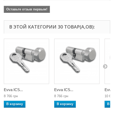
Оставьте отзыв первым!
В ЭТОЙ КАТЕГОРИИ 30 ТОВАР(А,ОВ):
Evva ICS...
Evva ICS...
Evva 
8 766 грн
8 766 грн
10 65
В корзину
В корзину
В к