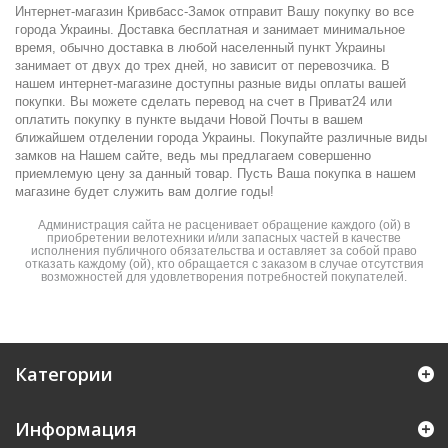
Интернет-магазин Кривбасс-Замок отправит Вашу покупку во все
города Украины. Доставка бесплатная и занимает минимальное
время, обычно доставка в любой населенный пункт Украины
занимает от двух до трех дней, но зависит от перевозчика. В
нашем интернет-магазине доступны разные виды оплаты вашей
покупки. Вы можете сделать перевод на счет в Приват24 или
оплатить покупку в пункте выдачи Новой Почты в вашем
ближайшем отделении города Украины. Покупайте различные виды
замков на Нашем сайте, ведь мы предлагаем совершенно
приемлемую цену за данный товар. Пусть Ваша покупка в нашем
магазине будет служить вам долгие годы!
Администрация сайта не расценивает обращение каждого (ой) в
приобретении велотехники и/или запасных частей в качестве
исполнения публичного обязательства и оставляет за собой право
отказать каждому (ой), кто обращается с заказом в случае отсутствия
возможностей для удовлетворения потребностей покупателей.
Категории
Информация