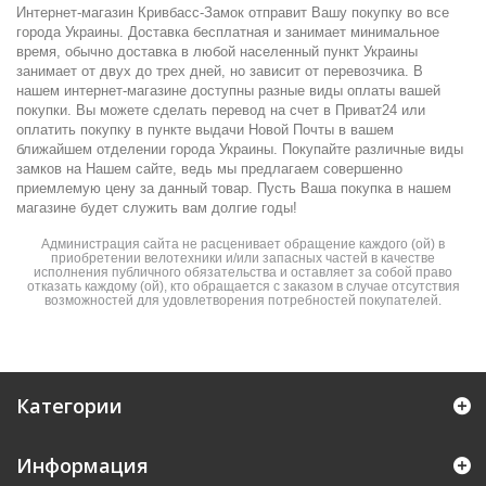
Интернет-магазин Кривбасс-Замок отправит Вашу покупку во все
города Украины. Доставка бесплатная и занимает минимальное
время, обычно доставка в любой населенный пункт Украины
занимает от двух до трех дней, но зависит от перевозчика. В
нашем интернет-магазине доступны разные виды оплаты вашей
покупки. Вы можете сделать перевод на счет в Приват24 или
оплатить покупку в пункте выдачи Новой Почты в вашем
ближайшем отделении города Украины. Покупайте различные виды
замков на Нашем сайте, ведь мы предлагаем совершенно
приемлемую цену за данный товар. Пусть Ваша покупка в нашем
магазине будет служить вам долгие годы!
Администрация сайта не расценивает обращение каждого (ой) в
приобретении велотехники и/или запасных частей в качестве
исполнения публичного обязательства и оставляет за собой право
отказать каждому (ой), кто обращается с заказом в случае отсутствия
возможностей для удовлетворения потребностей покупателей.
Категории
Информация