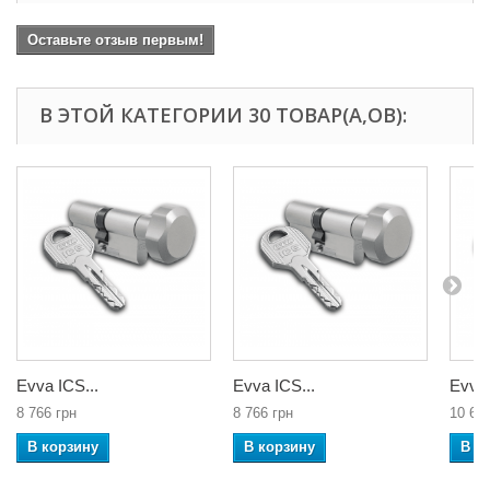
Оставьте отзыв первым!
В ЭТОЙ КАТЕГОРИИ 30 ТОВАР(А,ОВ):
Evva ICS...
Evva ICS...
Evva 
8 766 грн
8 766 грн
10 65
В корзину
В корзину
В к