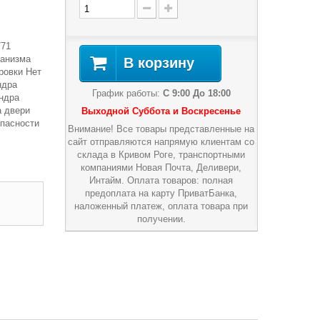
/71
ханизма
В корзину
ровки Нет
ндра
График работы:
С 9:00 До 18:00
ндра
а двери
Выходной Суббота и Воскресенье
опасности
Внимание! Все товары представленные на
сайт отправляются напрямую клиентам со
склада в Кривом Роге, транспортными
компаниями Новая Почта, Деливери,
Интайм. Оплата товаров: полная
предоплата на карту ПриватБанка,
наложенный платеж, оплата товара при
получении.