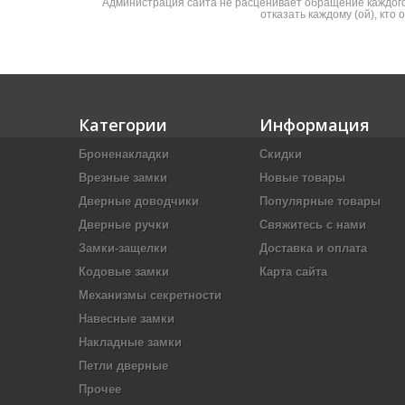
Администрация сайта не расценивает обращение каждого 
отказать каждому (ой), кто
Категории
Информация
Броненакладки
Скидки
Врезные замки
Новые товары
Дверные доводчики
Популярные товары
Дверные ручки
Свяжитесь с нами
Замки-защелки
Доставка и оплата
Кодовые замки
Карта сайта
Механизмы секретности
Навесные замки
Накладные замки
Петли дверные
Прочее