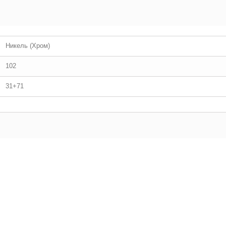
Никель (Хром)
102
31+71