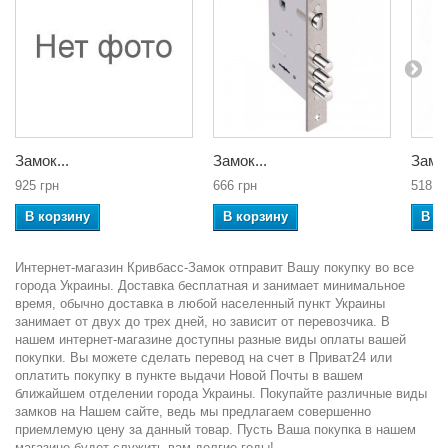
Замок...
Замок...
Замок
925 грн
666 грн
518 г
В корзину
В корзину
В к
Интернет-магазин Кривбасс-Замок отправит Вашу покупку во все
города Украины. Доставка бесплатная и занимает минимальное
время, обычно доставка в любой населенный пункт Украины
занимает от двух до трех дней, но зависит от перевозчика. В
нашем интернет-магазине доступны разные виды оплаты вашей
покупки. Вы можете сделать перевод на счет в Приват24 или
оплатить покупку в пункте выдачи Новой Почты в вашем
ближайшем отделении города Украины. Покупайте различные виды
замков на Нашем сайте, ведь мы предлагаем совершенно
приемлемую цену за данный товар. Пусть Ваша покупка в нашем
магазине будет служить вам долгие годы!