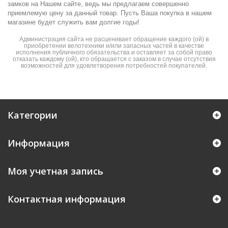
замков на Нашем сайте, ведь мы предлагаем совершенно
приемлемую цену за данный товар. Пусть Ваша покупка в нашем
магазине будет служить вам долгие годы!
Администрация сайта не расценивает обращение каждого (ой) в
приобретении велотехники и/или запасных частей в качестве
исполнения публичного обязательства и оставляет за собой право
отказать каждому (ой), кто обращается с заказом в случае отсутствия
возможностей для удовлетворения потребностей покупателей.
Категории
Информация
Моя учетная запись
Контактная информация