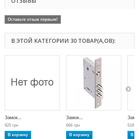
ОТЗЫВЫ
Оставьте отзыв первым!
В ЭТОЙ КАТЕГОРИИ 30 ТОВАР(А,ОВ):
Замок...
Замок...
Замок
925 грн
666 грн
518 г
В корзину
В корзину
В к