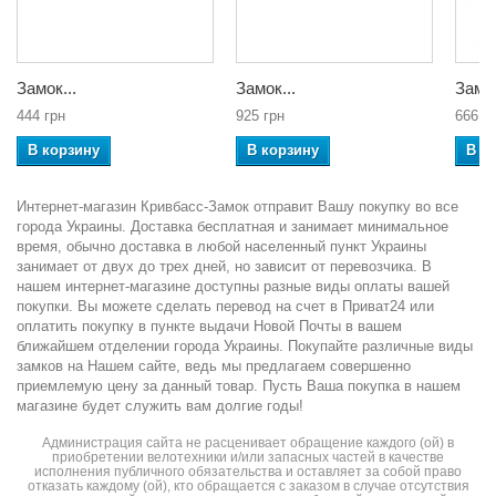
Замок...
Замок...
Замок
444 грн
925 грн
666 г
В корзину
В корзину
В к
Интернет-магазин Кривбасс-Замок отправит Вашу покупку во все
города Украины. Доставка бесплатная и занимает минимальное
время, обычно доставка в любой населенный пункт Украины
занимает от двух до трех дней, но зависит от перевозчика. В
нашем интернет-магазине доступны разные виды оплаты вашей
покупки. Вы можете сделать перевод на счет в Приват24 или
оплатить покупку в пункте выдачи Новой Почты в вашем
ближайшем отделении города Украины. Покупайте различные виды
замков на Нашем сайте, ведь мы предлагаем совершенно
приемлемую цену за данный товар. Пусть Ваша покупка в нашем
магазине будет служить вам долгие годы!
Администрация сайта не расценивает обращение каждого (ой) в
приобретении велотехники и/или запасных частей в качестве
исполнения публичного обязательства и оставляет за собой право
отказать каждому (ой), кто обращается с заказом в случае отсутствия