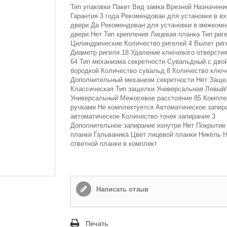
Тип упаковки Пакет Вид замка Врезной Назначен
Гарантия 3 года Рекомендован для установки в в
двери Да Рекомендован для установки в межком
двери Нет Тип крепления Лицевая планка Тип риг
Цилиндрические Количество ригелей 4 Вылет риг
Диаметр ригеля 18 Удаление ключевого отверстия
64 Тип механизма секретности Сувальдный с дво
бородкой Количество сувальд 8 Количество ключ
Дополнительный механизм секретности Нет Заще
Классическая Тип защелки Универсальная Левый
Универсальный Межосевое расстояние 85 Компле
ручками Не комплектуется Автоматическое запир
автоматическое Количество точек запирания 3
Дополнительное запирание изнутри Нет Покрытие
планки Гальваника Цвет лицевой планки Никель 
ответной планки в комплект
Написать отзыв
Печать