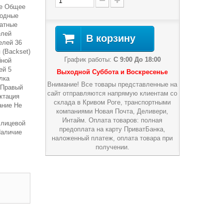
ие Общее
ходные
натные
елей
В корзину
елей 36
 (Backset)
График работы:
С 9:00 До 18:00
йной
ей 5
Выходной Суббота и Воскресенье
лка
Внимание! Все товары представленные на
/Правый
сайт отправляются напрямую клиентам со
ктация
склада в Кривом Роге, транспортными
ание Не
компаниями Новая Почта, Деливери,
Интайм. Оплата товаров: полная
 лицевой
предоплата на карту ПриватБанка,
Наличие
наложенный платеж, оплата товара при
получении.