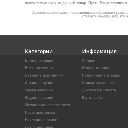
приемлемую цену за данный товар. Пусть Ваша покупка в
Администрация сайта не расценивает обращение каждого 
отказать каждому (ой), кто
Категории
Информация
Броненакладки
Скидки
Врезные замки
Новые товары
Дверные доводчики
Популярные товары
Дверные ручки
Свяжитесь с нами
Замки-защелки
Доставка и оплата
Кодовые замки
Карта сайта
Механизмы секретности
Навесные замки
Накладные замки
Петли дверные