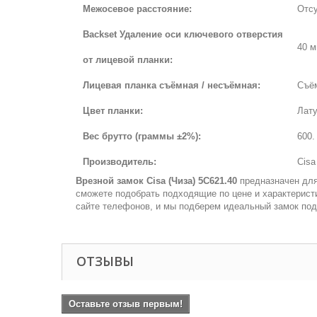
Межосевое расстояние:
Отсу
Backset Удаление оси ключевого отверстия
40 м
от лицевой планки:
Лицевая планка съёмная / несъёмная:
Съё
Цвет планки:
Лату
Вес брутто (граммы ±2%):
600.
Производитель:
Cisa
Врезной замок Cisa (Чиза) 5C621.40
предназначен для
сможете подобрать подходящие по цене и характеристи
сайте телефонов, и мы подберем идеальный замок под 
ОТЗЫВЫ
Оставьте отзыв первым!