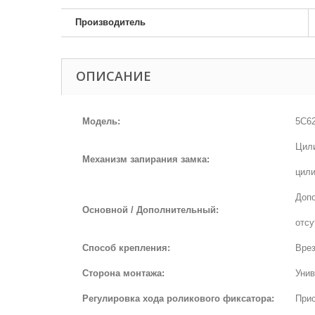
Производитель
ОПИСАНИЕ
Модель:
5C62
Цил
Механизм запирания замка:
цили
Доп
Основной / Дополнительный:
отсу
Способ крепления:
Врез
Сторона монтажа:
Унив
Регулировка хода роликового фиксатора:
Прис