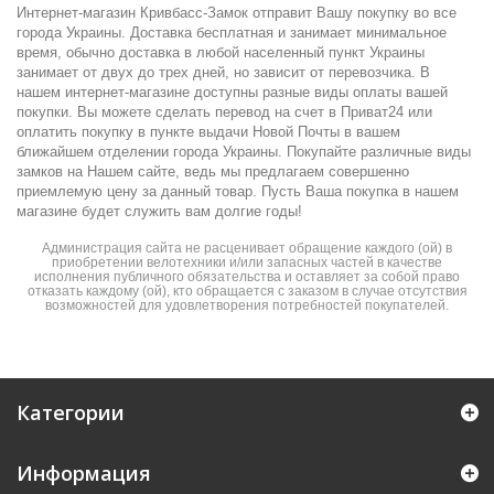
Интернет-магазин Кривбасс-Замок отправит Вашу покупку во все
города Украины. Доставка бесплатная и занимает минимальное
время, обычно доставка в любой населенный пункт Украины
занимает от двух до трех дней, но зависит от перевозчика. В
нашем интернет-магазине доступны разные виды оплаты вашей
покупки. Вы можете сделать перевод на счет в Приват24 или
оплатить покупку в пункте выдачи Новой Почты в вашем
ближайшем отделении города Украины. Покупайте различные виды
замков на Нашем сайте, ведь мы предлагаем совершенно
приемлемую цену за данный товар. Пусть Ваша покупка в нашем
магазине будет служить вам долгие годы!
Администрация сайта не расценивает обращение каждого (ой) в
приобретении велотехники и/или запасных частей в качестве
исполнения публичного обязательства и оставляет за собой право
отказать каждому (ой), кто обращается с заказом в случае отсутствия
возможностей для удовлетворения потребностей покупателей.
Категории
Информация