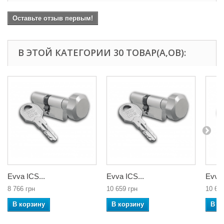
Оставьте отзыв первым!
В ЭТОЙ КАТЕГОРИИ 30 ТОВАР(А,ОВ):
Evva ICS...
Evva ICS...
Evva 
8 766 грн
10 659 грн
10 65
В корзину
В корзину
В к