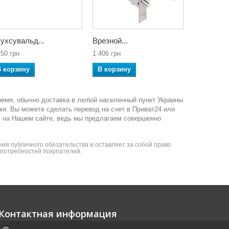
ухсувальд...
Врезной...
Двухсувал
250 грн
1 406 грн
9 805 грн
В корзину
В корзину
В корзин
ремя, обычно доставка в любой населенный пункт Украины
ки. Вы можете сделать перевод на счет в Приват24 или
в на Нашем сайте, ведь мы предлагаем совершенно
ия публичного обязательства и оставляет за собой право
я потребностей покупателей.
Контактная информация