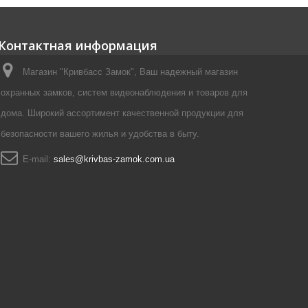
Контактная информация
Магазин "Кривбасс Замок", Ваш надежный магазин
охранных замков, систем видеонаблюдения и товаров для
дома. Широкий ассортимент качественной продукции для
безопасности вашего жилья и удобства в быту.
E-mail:
sales@krivbas-zamok.com.ua