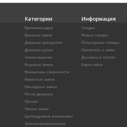
Категории
Информация
Броненакладки
Скидки
Врезные замки
Новые товары
Дверные доводчики
Популярные товары
Дверные ручки
Свяжитесь с нами
Замки-защелки
Доставка и оплата
Кодовые замки
Карта сайта
Механизмы секретности
Навесные замки
Накладные замки
Петли дверные
Прочее
Умные замки
Цилиндровые механизмы
Электромеханические