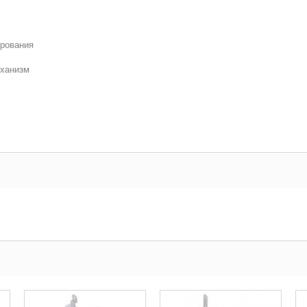
ирования
еханизм