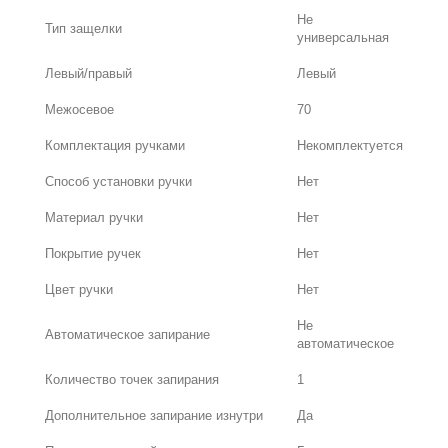
Не
Тип защелки
универсальная
Левый/правый
Левый
Межосевое
70
Комплектация ручками
Некомплектуется
Способ установки ручки
Нет
Материал ручки
Нет
Покрытие ручек
Нет
Цвет ручки
Нет
Не
Автоматическое запирание
автоматическое
Количество точек запирания
1
Дополнительное запирание изнутри
Да