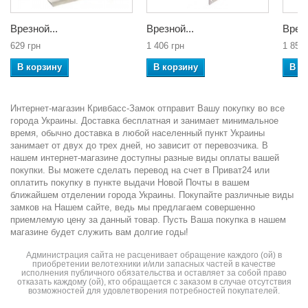
Врезной...
Врезной...
Врезн
629 грн
1 406 грн
1 850 
В корзину
В корзину
В к
Интернет-магазин Кривбасс-Замок отправит Вашу покупку во все
города Украины. Доставка бесплатная и занимает минимальное
время, обычно доставка в любой населенный пункт Украины
занимает от двух до трех дней, но зависит от перевозчика. В
нашем интернет-магазине доступны разные виды оплаты вашей
покупки. Вы можете сделать перевод на счет в Приват24 или
оплатить покупку в пункте выдачи Новой Почты в вашем
ближайшем отделении города Украины. Покупайте различные виды
замков на Нашем сайте, ведь мы предлагаем совершенно
приемлемую цену за данный товар. Пусть Ваша покупка в нашем
магазине будет служить вам долгие годы!
Администрация сайта не расценивает обращение каждого (ой) в
приобретении велотехники и/или запасных частей в качестве
исполнения публичного обязательства и оставляет за собой право
отказать каждому (ой), кто обращается с заказом в случае отсутствия
возможностей для удовлетворения потребностей покупателей.