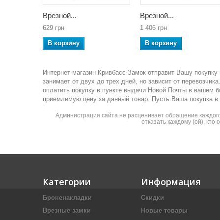
Врезной...
Врезной...
629 грн
1 406 грн
В корзину
В корзину
Интернет-магазин Кривбасс-Замок отправит Вашу покупку 
занимает от двух до трех дней, но зависит от перевозчи
оплатить покупку в пункте выдачи Новой Почты в вашем 
приемлемую цену за данный товар. Пусть Ваша покупка в
Администрация сайта не расценивает обращение каждого 
отказать каждому (ой), кто
Категории
Информация
Броненакладки
Скидки
Врезные замки
Новые товары