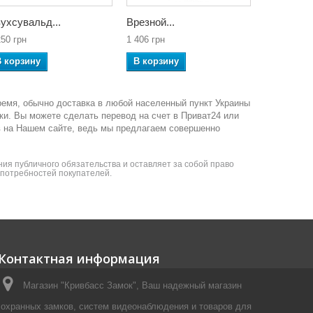
ухсувальд...
Врезной...
Двухсувал
250 грн
1 406 грн
9 805 грн
В корзину
В корзину
В корзин
ремя, обычно доставка в любой населенный пункт Украины
ки. Вы можете сделать перевод на счет в Приват24 или
в на Нашем сайте, ведь мы предлагаем совершенно
ия публичного обязательства и оставляет за собой право
я потребностей покупателей.
Контактная информация
Магазин "Кривбасс Замок", Ваш надежный магазин
охранных замков, систем видеонаблюдения и товаров для