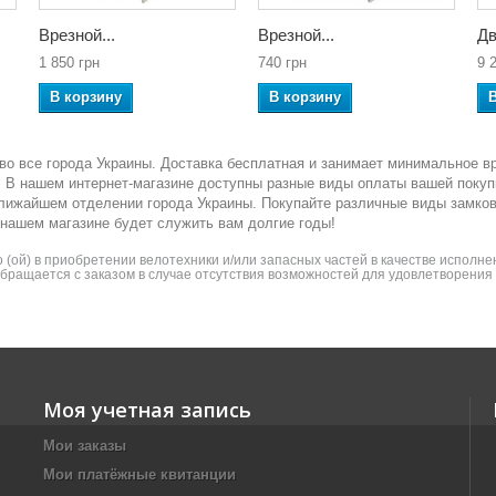
Врезной...
Врезной...
Дв
1 850 грн
740 грн
9 
В корзину
В корзину
во все города Украины. Доставка бесплатная и занимает минимальное в
ка. В нашем интернет-магазине доступны разные виды оплаты вашей покуп
ближайшем отделении города Украины. Покупайте различные виды замко
 нашем магазине будет служить вам долгие годы!
(ой) в приобретении велотехники и/или запасных частей в качестве исполнен
 обращается с заказом в случае отсутствия возможностей для удовлетворени
Моя учетная запись
Мои заказы
Мои платёжные квитанции