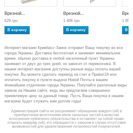
Врезной...
Врезной...
Врезн
629 грн
1 406 грн
1 850 
В корзину
В корзину
В к
Интернет-магазин Кривбасс-Замок отправит Вашу покупку во все
города Украины. Доставка бесплатная и занимает минимальное
время, обычно доставка в любой населенный пункт Украины
занимает от двух до трех дней, но зависит от перевозчика. В
нашем интернет-магазине доступны разные виды оплаты вашей
покупки. Вы можете сделать перевод на счет в Приват24 или
оплатить покупку в пункте выдачи Новой Почты в вашем
ближайшем отделении города Украины. Покупайте различные виды
замков на Нашем сайте, ведь мы предлагаем совершенно
приемлемую цену за данный товар. Пусть Ваша покупка в нашем
магазине будет служить вам долгие годы!
Администрация сайта не расценивает обращение каждого (ой) в
приобретении велотехники и/или запасных частей в качестве
исполнения публичного обязательства и оставляет за собой право
отказать каждому (ой), кто обращается с заказом в случае отсутствия
возможностей для удовлетворения потребностей покупателей.