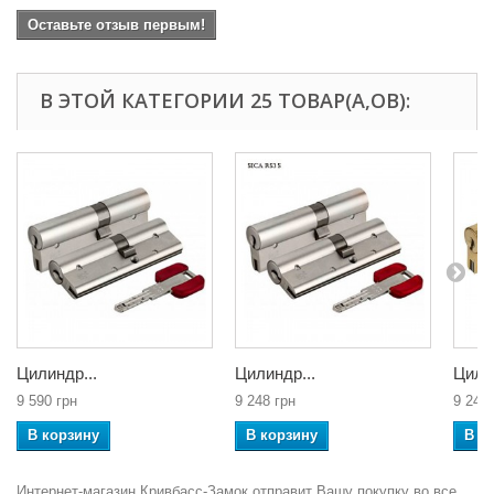
Оставьте отзыв первым!
В ЭТОЙ КАТЕГОРИИ 25 ТОВАР(А,ОВ):
Цилиндр...
Цилиндр...
Цилин
9 590 грн
9 248 грн
9 248 
В корзину
В корзину
В к
Интернет-магазин Кривбасс-Замок отправит Вашу покупку во все