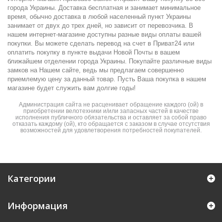
города Украины. Доставка бесплатная и занимает минимальное
время, обычно доставка в любой населенный пункт Украины
занимает от двух до трех дней, но зависит от перевозчика. В
нашем интернет-магазине доступны разные виды оплаты вашей
покупки. Вы можете сделать перевод на счет в Приват24 или
оплатить покупку в пункте выдачи Новой Почты в вашем
ближайшем отделении города Украины. Покупайте различные виды
замков на Нашем сайте, ведь мы предлагаем совершенно
приемлемую цену за данный товар. Пусть Ваша покупка в нашем
магазине будет служить вам долгие годы!
Администрация сайта не расценивает обращение каждого (ой) в
приобретении велотехники и/или запасных частей в качестве
исполнения публичного обязательства и оставляет за собой право
отказать каждому (ой), кто обращается с заказом в случае отсутствия
возможностей для удовлетворения потребностей покупателей.
Категории
Информация