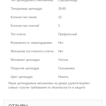
Тип цилиндрового механизма
Евроцилиндр
Типоразмер цилиндра
35/40
Количество пинов
15
Количество ключей
5
Тип ключа
Профильный
Возможность перекодировки
Нет
Механизм постоянного ключа
Нет
Материал цилиндра
Латунь
Покрытие цилиндра
Гальваника
Цвет цилиндра
Никель
Наши цилиндровые механизмы на двери удовлетворяют
самые строгие требования по безопасности и защите
ОТЗЫВЫ