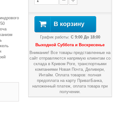
индрового
В корзину
/50
люча
ханизм
График работы:
С 9:00 До 18:00
ь
Выходной Суббота и Воскресенье
икель
и
Внимание! Все товары представленные на
оей
сайт отправляются напрямую клиентам со
склада в Кривом Роге, транспортными
компаниями Новая Почта, Деливери,
Интайм. Оплата товаров: полная
предоплата на карту ПриватБанка,
наложенный платеж, оплата товара при
получении.