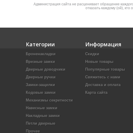
Администрация сайта не расценивает обращение каждого 
отказать каждому (ой), кто
Категории
Информация
Броненакладки
Скидки
Врезные замки
Новые товары
Дверные доводчики
Популярные товары
Дверные ручки
Свяжитесь с нами
Замки-защелки
Доставка и оплата
Кодовые замки
Карта сайта
Механизмы секретности
Навесные замки
Накладные замки
Петли дверные
Прочее